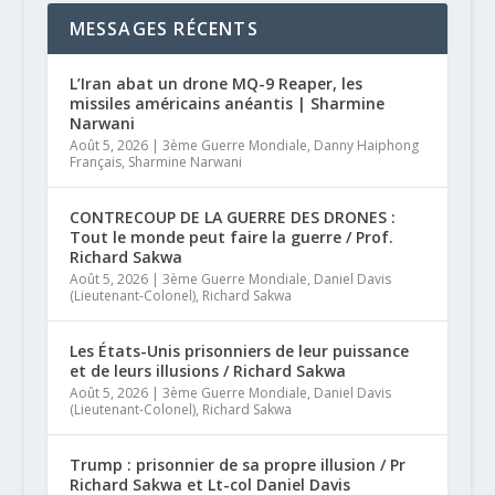
MESSAGES RÉCENTS
L’Iran abat un drone MQ-9 Reaper, les
missiles américains anéantis | Sharmine
Narwani
Août 5, 2026
|
3ème Guerre Mondiale
,
Danny Haiphong
Français
,
Sharmine Narwani
CONTRECOUP DE LA GUERRE DES DRONES :
Tout le monde peut faire la guerre / Prof.
Richard Sakwa
Août 5, 2026
|
3ème Guerre Mondiale
,
Daniel Davis
(Lieutenant-Colonel)
,
Richard Sakwa
Les États-Unis prisonniers de leur puissance
et de leurs illusions / Richard Sakwa
Août 5, 2026
|
3ème Guerre Mondiale
,
Daniel Davis
(Lieutenant-Colonel)
,
Richard Sakwa
Trump : prisonnier de sa propre illusion / Pr
Richard Sakwa et Lt-col Daniel Davis