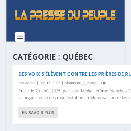
CATÉGORIE :
QUÉBEC
DES VOIX S’ÉLÈVENT CONTRE LES PRIÈRES DE 
par
admin
|
Sep 15, 2025
|
Islamisme
,
Québec
|
0
Publié le 20 août 2025, par Libre Média. Jérôme Blanchet-Gr
et organisatrice des manifestations à Montréal contre les pr
EN SAVOIR PLUS