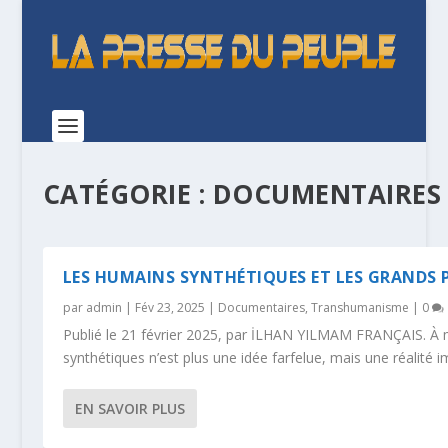
CATÉGORIE :
DOCUMENTAIRES
LES HUMAINS SYNTHÉTIQUES ET LES GRANDS
par
admin
|
Fév 23, 2025
|
Documentaires
,
Transhumanisme
|
0
Publié le 21 février 2025, par İLHAN YILMAM FRANÇAIS. À 
synthétiques n’est plus une idée farfelue, mais une réalité i
EN SAVOIR PLUS