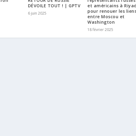
cron
RETOUR DE RUSSIE
représentants russes
DÉVOILE TOUT ! | GPTV
et américains à Riya
pour renouer les lien
6 juin 2025
entre Moscou et
Washington
18 février 2025