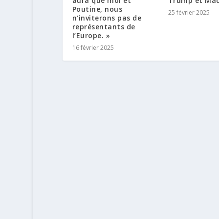
aura que moi et
Trump et Ma
Poutine, nous
25 février 2025
n’inviterons pas de
représentants de
l’Europe. »
16 février 2025