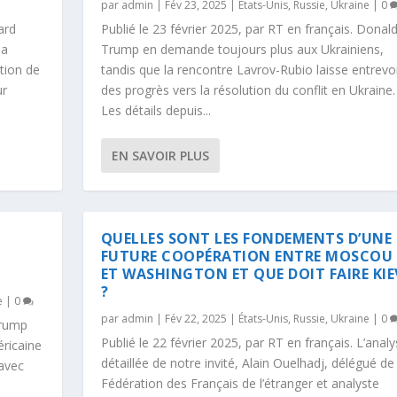
par
admin
|
Fév 23, 2025
|
États-Unis
,
Russie
,
Ukraine
|
0
ard
Publié le 23 février 2025, par RT en français. Donal
 a
Trump en demande toujours plus aux Ukrainiens,
tion de
tandis que la rencontre Lavrov-Rubio laisse entrevo
ur
des progrès vers la résolution du conflit en Ukraine.
Les détails depuis...
EN SAVOIR PLUS
QUELLES SONT LES FONDEMENTS D’UNE
FUTURE COOPÉRATION ENTRE MOSCOU
ET WASHINGTON ET QUE DOIT FAIRE KIE
?
e
|
0
par
admin
|
Fév 22, 2025
|
États-Unis
,
Russie
,
Ukraine
|
0
Trump
Publié le 22 février 2025, par RT en français. L’anal
éricaine
détaillée de notre invité, Alain Ouelhadj, délégué de 
 avec
Fédération des Français de l’étranger et analyste