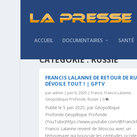
ACCUEIL
DOCUMENTAIRES
SANTÉ
CATÉGORIE :
RUSSIE
FRANCIS LALANNE DE RETOUR DE RU
DÉVOILE TOUT ! | GPTV
par
admin
|
Juin 6, 2025
|
France
,
Francis Lalanne
,
Géopolitique Profonde
,
Russie
|
0
Publié le 5 juin 2025, par Géopolitique
Profonde.Géoplitique Profonde
(YouTube)https://www.youtube.com/@Franc
Francis Lalanne revient de Moscou avec un
témoignage qui bouscule les certitudes occide