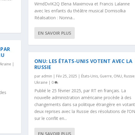
WmdDvIK2Q Elena Maximova et Francis Lalanne
avec les enfants du théâtre musical Domisolka
Réalisation : Nonna...
EN SAVOIR PLUS
 PAR
NU
ONU: LES ÉTATS-UNIS VOTENT AVEC LA
kraine
|
RUSSIE
par
admin
|
Fév 25, 2025
|
États-Unis
,
Guerre
,
ONU
,
Russie
Ukraine
|
0
Publié le 25 février 2025, par RT en français. La
 des
nouvelle administration américaine procède à des
changements dans sa politique étrangère en votant
deux reprises avec la Russie des résolutions de l’O
sur le conflit en...
EN SAVOIR PLUS