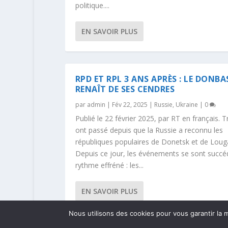
politique....
EN SAVOIR PLUS
RPD ET RPL 3 ANS APRÈS : LE DONBA
RENAÎT DE SES CENDRES
par
admin
|
Fév 22, 2025
|
Russie
,
Ukraine
|
0
Publié le 22 février 2025, par RT en français. T
ont passé depuis que la Russie a reconnu les
républiques populaires de Donetsk et de Loug
Depuis ce jour, les événements se sont succé
rythme effréné : les...
EN SAVOIR PLUS
Nous utilisons des cookies pour vous garantir la m