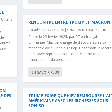
NE
,
Ukraine
RENCONTRE ENTRE TRUMP ET MACRON
par
admin
|
Fév 25, 2025
|
ONU
,
Russie
,
Ukraine
|
0
e
Publié le 25 février 2025, par RT en français.
 de
Emmanuel Macron change de discours après sa
’entrée
rencontre avec Donald Trump. Désormais le locata
ou et
de l’Élysée reprend à son compte la rhétorique
d’apaisement du président...
EN SAVOIR PLUS
ION
SE DES
TRUMP EXIGE QUE KIEV REMBOURSE L’AI
AMÉRICAINE AVEC LES RICHESSES SOUS
SON SOL
r