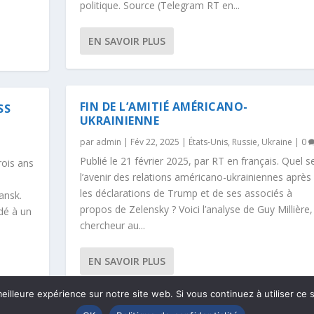
politique. Source (Telegram RT en...
EN SAVOIR PLUS
FIN DE L’AMITIÉ AMÉRICANO-
SS
UKRAINIENNE
par
admin
|
Fév 22, 2025
|
États-Unis
,
Russie
,
Ukraine
|
0
Publié le 21 février 2025, par RT en français. Quel s
rois ans
l’avenir des relations américano-ukrainiennes après
les déclarations de Trump et de ses associés à
ansk.
propos de Zelensky ? Voici l’analyse de Guy Millière,
dé à un
chercheur au...
EN SAVOIR PLUS
eilleure expérience sur notre site web. Si vous continuez à utiliser ce