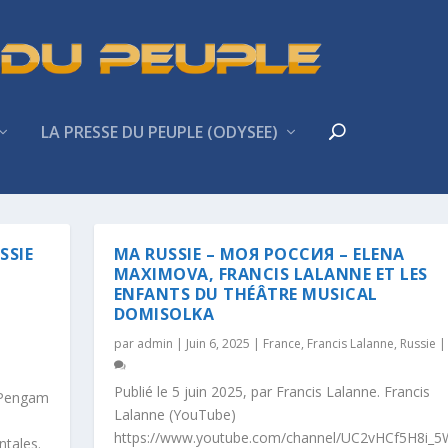
LA PRESSE DU PEUPLE (ODYSEE)
SSIE
MA RUSSIE – МОЯ РОССИЯ – ELENA
MAXIMOVA, FRANCIS LALANNE ET LES
ENFANTS DU THÉÂTRE MUSICAL
DOMISOLKA
par
admin
|
Juin 6, 2025
|
France
,
Francis Lalanne
,
Russie
Publié le 5 juin 2025, par Francis Lalanne. Francis
kPengam
Lalanne (YouTube)
https://www.youtube.com/channel/UC2vHCf5H8i_
ntales.