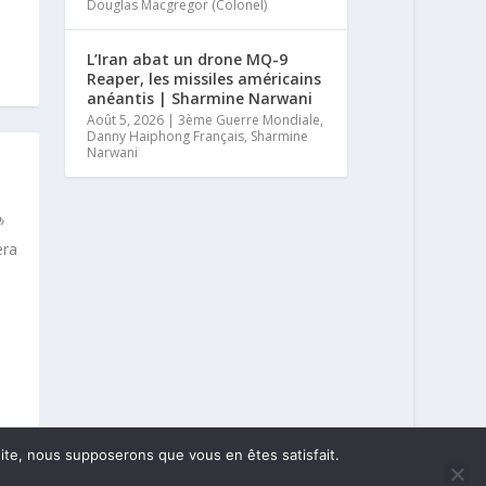
Douglas Macgregor (Colonel)
L’Iran abat un drone MQ-9
Reaper, les missiles américains
anéantis | Sharmine Narwani
Août 5, 2026
|
3ème Guerre Mondiale
,
Danny Haiphong Français
,
Sharmine
Narwani
era
 site, nous supposerons que vous en êtes satisfait.