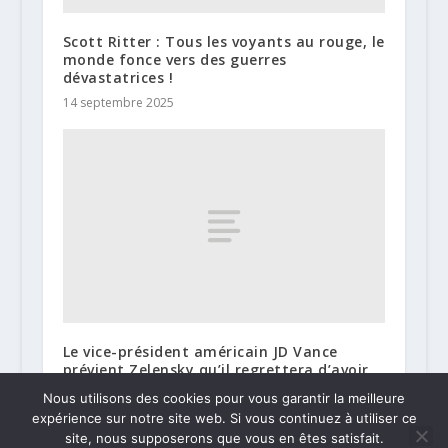
Scott Ritter : Tous les voyants au rouge, le
monde fonce vers des guerres
dévastatrices !
14 septembre 2025
Le vice-président américain JD Vance
prévient Zelensky qu’il regrettera d’avoir
« médit » de Trump
Nous utilisons des cookies pour vous garantir la meilleure
20 février 2025
expérience sur notre site web. Si vous continuez à utiliser ce
site, nous supposerons que vous en êtes satisfait.