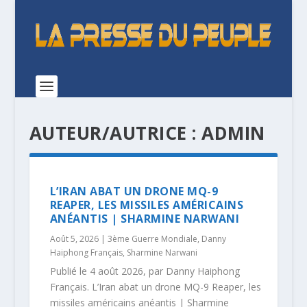
AUTEUR/AUTRICE :
ADMIN
L’IRAN ABAT UN DRONE MQ-9
REAPER, LES MISSILES AMÉRICAINS
ANÉANTIS | SHARMINE NARWANI
Août 5, 2026
|
3ème Guerre Mondiale
,
Danny
Haiphong Français
,
Sharmine Narwani
Publié le 4 août 2026, par Danny Haiphong
Français. L’Iran abat un drone MQ-9 Reaper, les
missiles américains anéantis | Sharmine