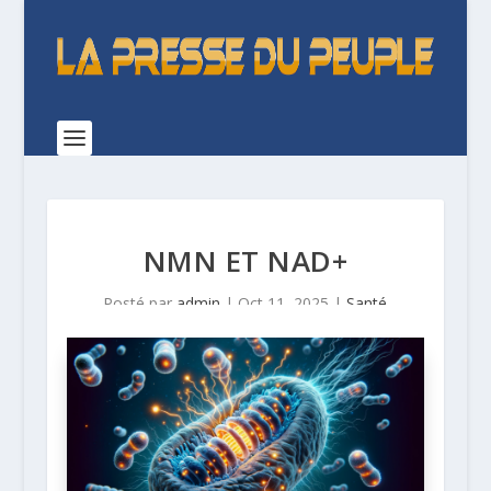
NMN ET NAD+
Posté par
admin
|
Oct 11, 2025
|
Santé