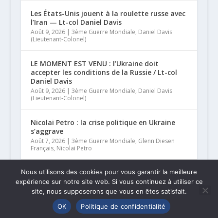
Les États-Unis jouent à la roulette russe avec
l’Iran — Lt-col Daniel Davis
Août 9, 2026
|
3ème Guerre Mondiale
,
Daniel Davis
(Lieutenant-Colonel)
LE MOMENT EST VENU : l’Ukraine doit
accepter les conditions de la Russie / Lt-col
Daniel Davis
Août 9, 2026
|
3ème Guerre Mondiale
,
Daniel Davis
(Lieutenant-Colonel)
Nicolai Petro : la crise politique en Ukraine
s’aggrave
Août 7, 2026
|
3ème Guerre Mondiale
,
Glenn Diesen
Français
,
Nicolai Petro
Nous utilisons des cookies pour vous garantir la meilleure
Karen Kwiatkowski : l’armée américaine
s’effondre, l’économie s’écroule
expérience sur notre site web. Si vous continuez à utiliser ce
Août 7, 2026
|
3ème Guerre Mondiale
,
Glenn Diesen
site, nous supposerons que vous en êtes satisfait.
Français
,
Karen Kwiatkowski
OK
Politique de confidentialité