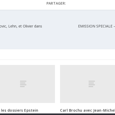
PARTAGER:
ovic, Lehn, et Olivier dans
EMISSION SPECIALE – 
i les dossiers Epstein
Carl Brochu avec Jean-Miche
aient que la partie émergée
Vernochet (20 janvier 2025)